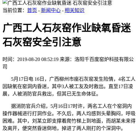
当前位置：
首页
-
新闻中心
-
相关知识
广西工人石灰窑作业缺氧昏迷
石灰窑安全引注意
时间：2019-08-20 08:52:19
来源：洛阳千百度窑炉科技有限公
司
5
月
17
日电
16
日，广西柳州市座石灰窑发生险情，
4
名工人
因缺氧在窑洞内昏迷，其中
3
人被工友及时救出。直至
17
日凌
晨，人被消防官兵救出，但其已无生命体征。
据消防官兵介绍，
5
月
16
日
17
时许，两名工人在个窑洞内
操作器械进行打洞作业。不久后，两人均感到头晕胸闷，呼吸
困难。其中，刘某立即支撑着爬竹梯上到地面，而胡某未来得
及离开，便突然昏迷倒地，掉进了两人刚打的个深洞中。