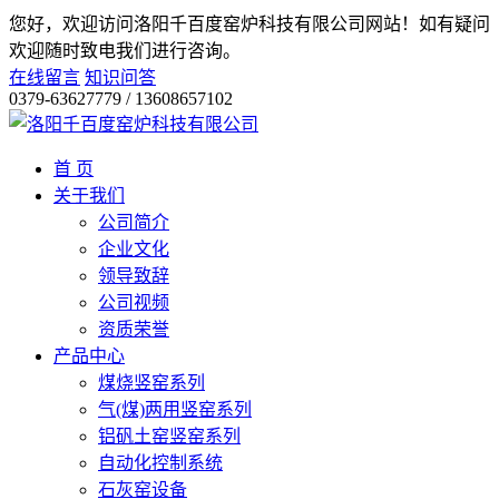
您好，欢迎访问洛阳千百度窑炉科技有限公司网站！
如有疑问
欢迎随时致电我们进行咨询。
在线留言
知识问答
0379-63627779 / 13608657102
首 页
关于我们
公司简介
企业文化
领导致辞
公司视频
资质荣誉
产品中心
煤烧竖窑系列
气(煤)两用竖窑系列
铝矾土窑竖窑系列
自动化控制系统
石灰窑设备