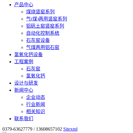
产品中心
煤烧竖窑系列
气(煤)两用竖窑系列
铝矾土窑竖窑系列
自动化控制系统
石灰窑设备
气煤两用铝石窑
氢氧化钙设备
工程案例
石灰窑
氢氧化钙
设计与研发
新闻中心
企业动态
行业新闻
相关知识
联系我们
0379-63627779 / 13608657102
Sitexml