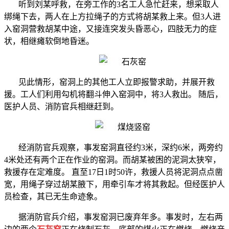
听到刘某呼救，在旁工作的
3
名工人急忙赶来，想采取人
绑绳下去，两人在上方拉绳子的方式将胡某救上来。但
3
人进
入窑洞营救胡某中途，又接连突发头昏恶心，四肢无力的症
状，相继瘫软倒地昏迷。
见此情形，窑洞上的其他工人立即报警求助，并展开救
援。工人们利用勾机将翻斗伸入窑洞中，将
3
人救出。 随后，
医护人员、消防官兵相继赶到。
经消防官兵观察，事发窑洞直径约
3
米，深约
6
米，两旁约
4
米处还有两个正在作业的窑洞。而胡某被困的泥洞太狭窄，
救援存在定难度。 直至
17
日
1
时
50
许，救援人员将泥洞点点凿
宽，用绳子穿过胡某腋下，用牵引车才将其救起。但经医护人
员检查，其已无生命迹象。
据消防官兵介绍，事发窑洞已废弃年多。事发时，左右两