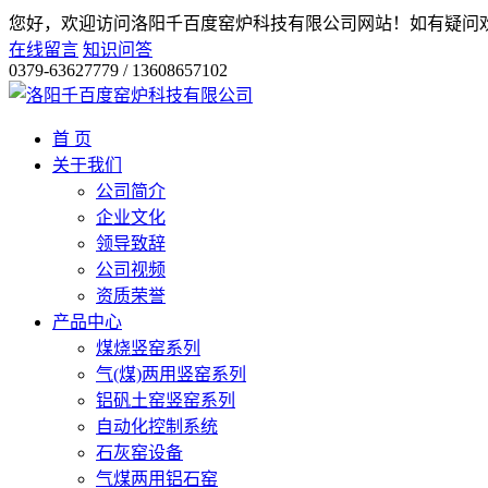
您好，欢迎访问洛阳千百度窑炉科技有限公司网站！
如有疑问
在线留言
知识问答
0379-63627779 / 13608657102
首 页
关于我们
公司简介
企业文化
领导致辞
公司视频
资质荣誉
产品中心
煤烧竖窑系列
气(煤)两用竖窑系列
铝矾土窑竖窑系列
自动化控制系统
石灰窑设备
气煤两用铝石窑