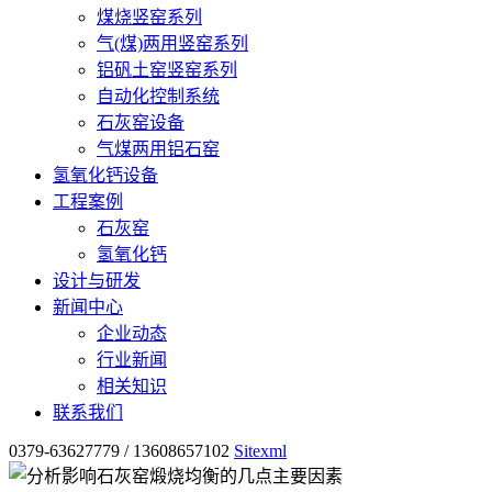
煤烧竖窑系列
气(煤)两用竖窑系列
铝矾土窑竖窑系列
自动化控制系统
石灰窑设备
气煤两用铝石窑
氢氧化钙设备
工程案例
石灰窑
氢氧化钙
设计与研发
新闻中心
企业动态
行业新闻
相关知识
联系我们
0379-63627779 / 13608657102
Sitexml