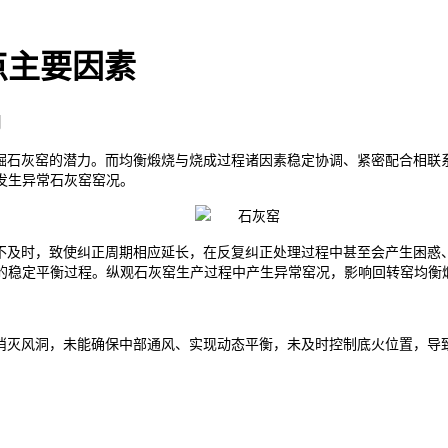
点主要因素
司
掘石灰窑的潜力。而均衡煅烧与烧成过程诸因素稳定协调、紧密配合相联
发生异常石灰窑窑况。
不及时，致使纠正周期相应延长，在反复纠正处理过程中甚至会产生困惑
的稳定平衡过程。纵观石灰窑生产过程中产生异常窑况，影响回转窑均衡
灭风洞，未能确保中部通风、实现动态平衡，未及时控制底火位置，导致