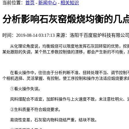
当前位置：
首页
-
新闻中心
-
相关知识
分析影响石灰窑煅烧均衡的几
时间：2019-08-14 03:17:13
来源：洛阳千百度窑炉科技有限公
从化理论角度说，均衡煅烧可以限度地发挥石灰回转窑的优势，挖
某处跟踪的失调，某个热工参数控制值的漂移，都会产生新的不均衡，
在看火操作中，往往由于分析判断不准、扭转处理不当、调节控制
个相机选择、灵活掌握、有控制，使工序控制和操作方法适应煅烧要求
①看火操作失误。
风料煤配合不适宜，加卸料操作与上火速度不致，未注意杜明火、消
②生料质量不符合煅烧要求。
易烧性变差，石灰窑内物料烧结严重，结块不致。