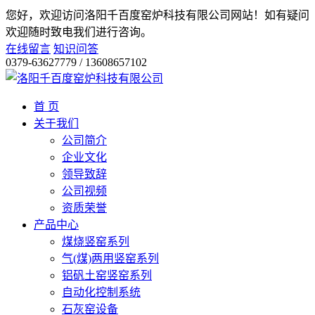
您好，欢迎访问洛阳千百度窑炉科技有限公司网站！
如有疑问
欢迎随时致电我们进行咨询。
在线留言
知识问答
0379-63627779 / 13608657102
首 页
关于我们
公司简介
企业文化
领导致辞
公司视频
资质荣誉
产品中心
煤烧竖窑系列
气(煤)两用竖窑系列
铝矾土窑竖窑系列
自动化控制系统
石灰窑设备