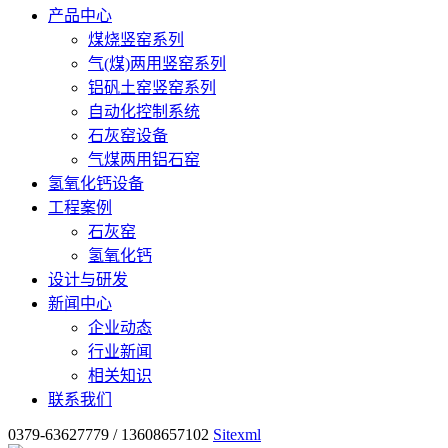
产品中心
煤烧竖窑系列
气(煤)两用竖窑系列
铝矾土窑竖窑系列
自动化控制系统
石灰窑设备
气煤两用铝石窑
氢氧化钙设备
工程案例
石灰窑
氢氧化钙
设计与研发
新闻中心
企业动态
行业新闻
相关知识
联系我们
0379-63627779 / 13608657102
Sitexml