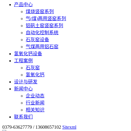
产品中心
煤烧竖窑系列
气(煤)两用竖窑系列
铝矾土窑竖窑系列
自动化控制系统
石灰窑设备
气煤两用铝石窑
氢氧化钙设备
工程案例
石灰窑
氢氧化钙
设计与研发
新闻中心
企业动态
行业新闻
相关知识
联系我们
0379-63627779 / 13608657102
Sitexml