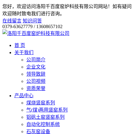
您好，欢迎访问洛阳千百度窑炉科技有限公司网站！
如有疑问
欢迎随时致电我们进行咨询。
在线留言
知识问答
0379-63627779 / 13608657102
首 页
关于我们
公司简介
企业文化
领导致辞
公司视频
资质荣誉
产品中心
煤烧竖窑系列
气(煤)两用竖窑系列
铝矾土窑竖窑系列
自动化控制系统
石灰窑设备